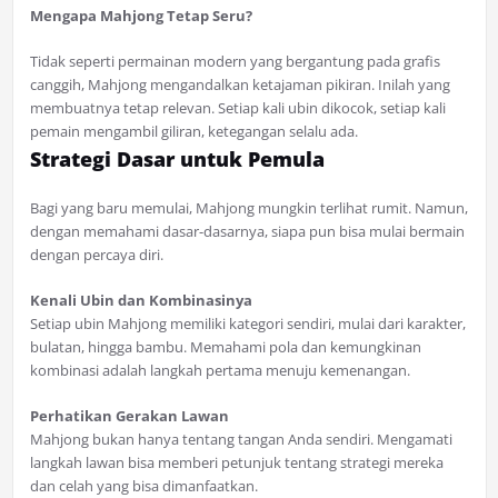
Mengapa Mahjong Tetap Seru?
Tidak seperti permainan modern yang bergantung pada grafis
canggih, Mahjong mengandalkan ketajaman pikiran. Inilah yang
membuatnya tetap relevan. Setiap kali ubin dikocok, setiap kali
pemain mengambil giliran, ketegangan selalu ada.
Strategi Dasar untuk Pemula
Bagi yang baru memulai, Mahjong mungkin terlihat rumit. Namun,
dengan memahami dasar-dasarnya, siapa pun bisa mulai bermain
dengan percaya diri.
Kenali Ubin dan Kombinasinya
Setiap ubin Mahjong memiliki kategori sendiri, mulai dari karakter,
bulatan, hingga bambu. Memahami pola dan kemungkinan
kombinasi adalah langkah pertama menuju kemenangan.
Perhatikan Gerakan Lawan
Mahjong bukan hanya tentang tangan Anda sendiri. Mengamati
langkah lawan bisa memberi petunjuk tentang strategi mereka
dan celah yang bisa dimanfaatkan.