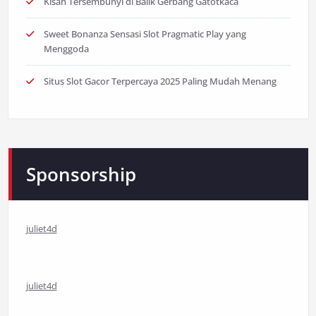
Kisah Tersembunyi di Balik Gerbang Gatotkaca
Sweet Bonanza Sensasi Slot Pragmatic Play yang
Menggoda
Situs Slot Gacor Terpercaya 2025 Paling Mudah Menang
Sponsorship
juliet4d
juliet4d