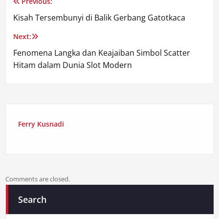
Previous:
Post
Kisah Tersembunyi di Balik Gerbang Gatotkaca
navigation
Next:
Fenomena Langka dan Keajaiban Simbol Scatter
Hitam dalam Dunia Slot Modern
Ferry Kusnadi
Comments are closed.
Search