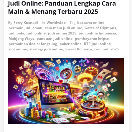
Judi Online: Panduan Lengkap Cara
Main & Menang Terbaru 2025
By
Ferry Kusnadi
in
Worldwide
Tag
baccarat online
,
bermain judi aman
,
cara main judi online
,
Gates of Olympus
,
judi bola
,
judi online
,
judi online 2025
,
judi online Indonesia
,
Mahjong Ways
,
panduan judi online
,
pembayaran kripto
,
permainan dealer langsung
,
poker online
,
RTP judi online
,
slot online
,
strategi judi online
,
Sweet Bonanza
,
tren judi 2025